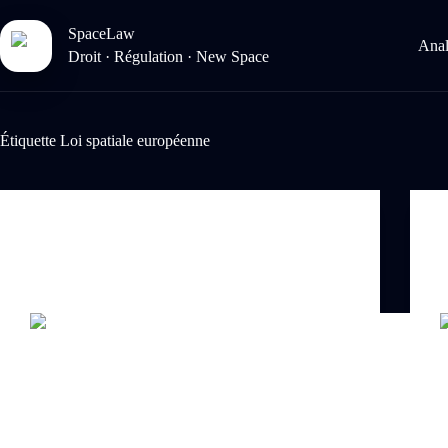
Passer
au
SpaceLaw
contenu
Anal
Droit · Régulation · New Space
Étiquette
Loi spatiale européenne
Droit spatial
EU Space Act : décryptage du projet de règlement
E
spatial européen
C