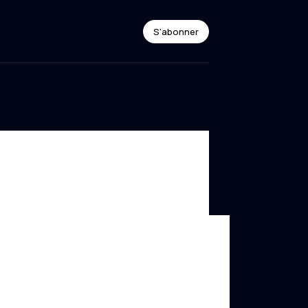
S'abonner
roit spatial
,
Politique spatiale
patial européen : enjeux et défis d’une
ntation spatiale de l’UE harmonisée