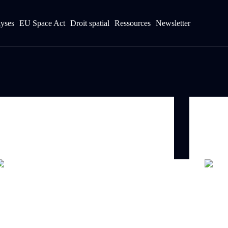
yses
EU Space Act
Droit spatial
Ressources
Newsletter
Droit spatial
D
U Space Law : une priorité de la nouvelle
Droit s
ommission malgré les retards
régleme